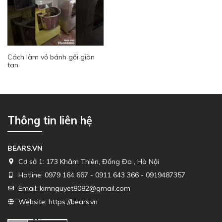
Cách làm vỏ bánh gối giòn
tan
Thông tin liên hệ
BEARS.VN
Cơ sở 1:
173 Khâm Thiên, Đống Đa , Hà Nội
Hotline:
0979 164 667 - 0911 643 366 - 0919487357
Email:
kimnguyet8082@gmail.com
Website:
https://bears.vn